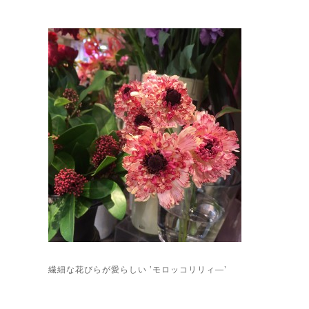
繊細な花びらが愛らしい ‛モロッコリリィ―’